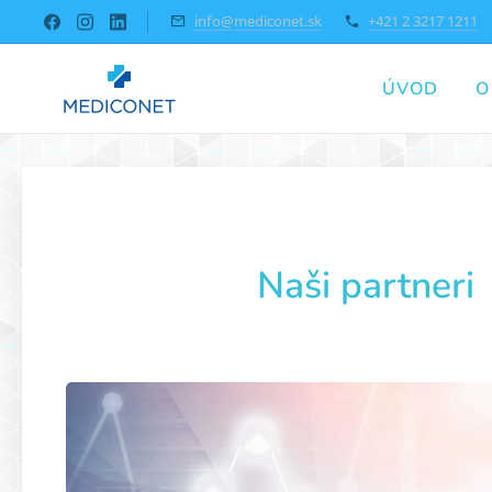
info@mediconet.sk
+421 2 3217 1211
ÚVOD
O
Naši partneri