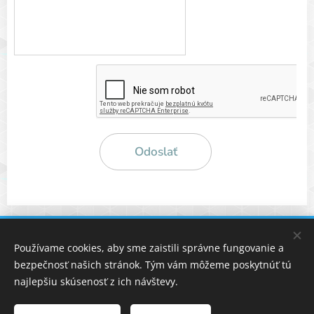
Odoslať
info@mediconet.sk
+421 2 3217 1211
Používame cookies, aby sme zaistili správne fungovanie a
,
MEDICONET /STAROSTLIVOSŤ
NA
KTORÚ SA MÔŽETE SPOĽAHNÚŤ
bezpečnosť našich stránok. Tým vám môžeme poskytnúť tú
Cookies
najlepšiu skúsenosť z ich návštevy.
Jazyky