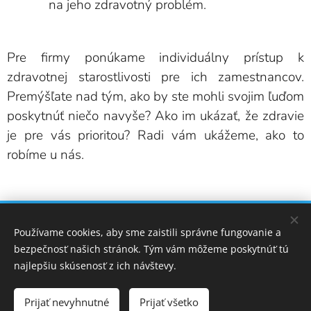
na jeho zdravotný problém.
Pre firmy ponúkame individuálny prístup k
zdravotnej starostlivosti pre ich zamestnancov.
Premýšľate nad tým, ako by ste mohli svojim ľuďom
poskytnúť niečo navyše? Ako im ukázať, že zdravie
je pre vás prioritou? Radi vám ukážeme, ako to
robíme u nás.
info@mediconet.sk
+421 2 3217 1211
Používame cookies, aby sme zaistili správne fungovanie a
,
MEDICONET /STAROSTLIVOSŤ
NA
KTORÚ SA MÔŽETE SPOĽAHNÚŤ
bezpečnosť našich stránok. Tým vám môžeme poskytnúť tú
Cookies
najlepšiu skúsenosť z ich návštevy.
Jazyky
Prijať nevyhnutné
Prijať všetko