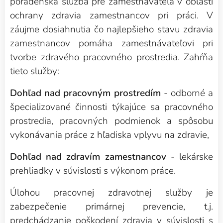
poradenská služba pre zamestnávateľa v oblasti
ochrany zdravia zamestnancov pri práci. V
záujme dosiahnutia čo najlepšieho stavu zdravia
zamestnancov pomáha zamestnávateľovi pri
tvorbe zdravého pracovného prostredia.
Zahŕňa
tieto služby:
Dohľad nad pracovným prostredím
- odborné a
špecializované činnosti týkajúce sa pracovného
prostredia, pracovných podmienok a spôsobu
vykonávania práce z hľadiska vplyvu na zdravie,
Dohľad nad zdravím zamestnancov
- lekárske
prehliadky v súvislosti s výkonom práce.
Úlohou pracovnej zdravotnej služby je
zabezpečenie primárnej prevencie, t.j.
predchádzanie poškodení zdravia v súvislosti s