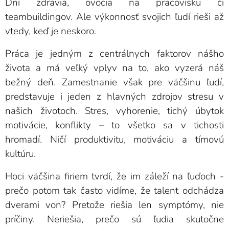
Dní zdravia, ovocia na pracovisku či
teambuildingov. Ale výkonnosť svojich ľudí rieši až
vtedy, keď je neskoro.
Práca je jedným z centrálnych faktorov nášho
života a má veľký vplyv na to, ako vyzerá náš
bežný deň. Zamestnanie však pre väčšinu ľudí,
predstavuje i jeden z hlavných zdrojov stresu v
našich životoch. Stres, vyhorenie, tichý úbytok
motivácie, konflikty – to všetko sa v tichosti
hromadí. Ničí produktivitu, motiváciu a tímovú
kultúru.
Hoci väčšina firiem tvrdí, že im záleží na ľuďoch -
prečo potom tak často vidíme, že talent odchádza
dverami von? Pretože riešia len symptómy, nie
príčiny. Neriešia, prečo sú ľudia skutočne