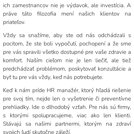
ich zamestnancov nie je výdavok, ale investícia. A
práve táto filozofia mení našich klientov na
priateľov.
Vždy sa snažíme, aby ste od nás odchádzali s
pocitom, že ste boli vypočutí, pochopení a že sme
pre vás spravili všetko dostupné pre vaše zdravie a
komfort. Naším cieľom nie je len liečiť, ale tiež
predchádzať problémom, poskytovať konzultácie a
byť tu pre vás vždy, keď nás potrebujete.
Keď k nám príde HR manažér, ktorý hľadá riešenie
pre svoj tím, nejde len o vyšetrenie či preventívne
prehliadky. Ide o dlhodobý vzťah. Pre nás sú firmy,
s ktorými spolupracujeme, viac ako len klienti.
Stávajú sa našimi partnermi, ktorým na zdraví
svojich ľudí skutočne záleží.